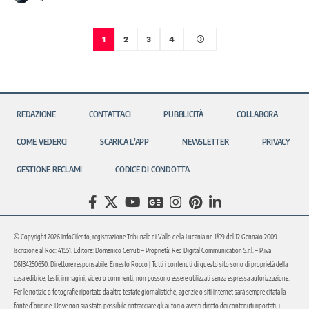
1
2
3
4
REDAZIONE
CONTATTACI
PUBBLICITÀ
COLLABORA
COME VEDERCI
SCARICA L’APP
NEWSLETTER
PRIVACY
GESTIONE RECLAMI
CODICE DI CONDOTTA
© Copyright 2026 InfoCilento, registrazione Tribunale di Vallo della Lucania nr. 1/09 del 12 Gennaio 2009.
Iscrizione al Roc: 41551. Editore: Domenico Cerruti – Proprietà: Red Digital Communication S.r.l. – P.iva
06134250650. Direttore responsabile: Ernesto Rocco | Tutti i contenuti di questo sito sono di proprietà della
casa editrice, testi, immagini, video o commenti, non possono essere utilizzati senza espressa autorizzazione.
Per le notizie o fotografie riportate da altre testate giornalistiche, agenzie o siti internet sarà sempre citata la
fonte d’origine. Dove non sia stato possibile rintracciare gli autori o aventi diritto dei contenuti riportati, i