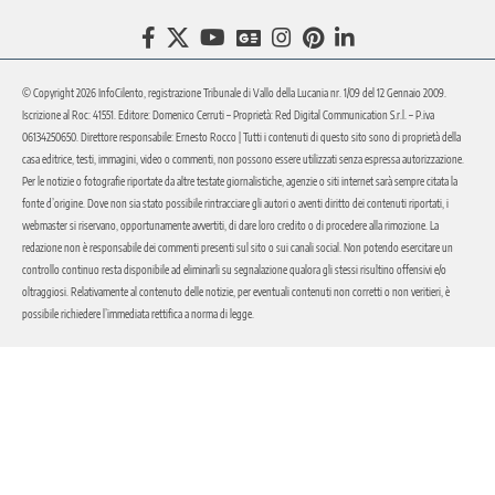
© Copyright 2026 InfoCilento, registrazione Tribunale di Vallo della Lucania nr. 1/09 del 12 Gennaio 2009.
Iscrizione al Roc: 41551. Editore: Domenico Cerruti – Proprietà: Red Digital Communication S.r.l. – P.iva
06134250650. Direttore responsabile: Ernesto Rocco | Tutti i contenuti di questo sito sono di proprietà della
casa editrice, testi, immagini, video o commenti, non possono essere utilizzati senza espressa autorizzazione.
Per le notizie o fotografie riportate da altre testate giornalistiche, agenzie o siti internet sarà sempre citata la
fonte d’origine. Dove non sia stato possibile rintracciare gli autori o aventi diritto dei contenuti riportati, i
webmaster si riservano, opportunamente avvertiti, di dare loro credito o di procedere alla rimozione. La
redazione non è responsabile dei commenti presenti sul sito o sui canali social. Non potendo esercitare un
controllo continuo resta disponibile ad eliminarli su segnalazione qualora gli stessi risultino offensivi e/o
oltraggiosi. Relativamente al contenuto delle notizie, per eventuali contenuti non corretti o non veritieri, è
possibile richiedere l’immediata rettifica a norma di legge.