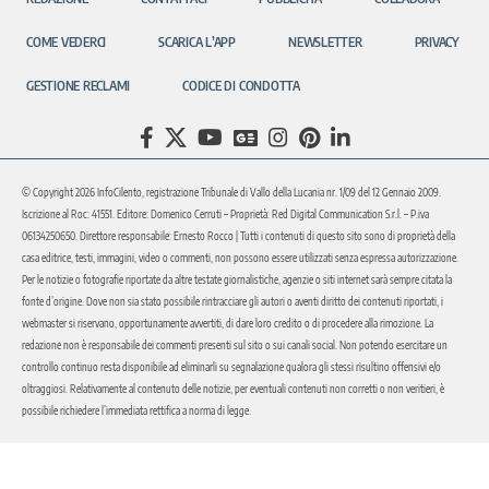
COME VEDERCI
SCARICA L’APP
NEWSLETTER
PRIVACY
GESTIONE RECLAMI
CODICE DI CONDOTTA
© Copyright 2026 InfoCilento, registrazione Tribunale di Vallo della Lucania nr. 1/09 del 12 Gennaio 2009.
Iscrizione al Roc: 41551. Editore: Domenico Cerruti – Proprietà: Red Digital Communication S.r.l. – P.iva
06134250650. Direttore responsabile: Ernesto Rocco | Tutti i contenuti di questo sito sono di proprietà della
casa editrice, testi, immagini, video o commenti, non possono essere utilizzati senza espressa autorizzazione.
Per le notizie o fotografie riportate da altre testate giornalistiche, agenzie o siti internet sarà sempre citata la
fonte d’origine. Dove non sia stato possibile rintracciare gli autori o aventi diritto dei contenuti riportati, i
webmaster si riservano, opportunamente avvertiti, di dare loro credito o di procedere alla rimozione. La
redazione non è responsabile dei commenti presenti sul sito o sui canali social. Non potendo esercitare un
controllo continuo resta disponibile ad eliminarli su segnalazione qualora gli stessi risultino offensivi e/o
oltraggiosi. Relativamente al contenuto delle notizie, per eventuali contenuti non corretti o non veritieri, è
possibile richiedere l’immediata rettifica a norma di legge.