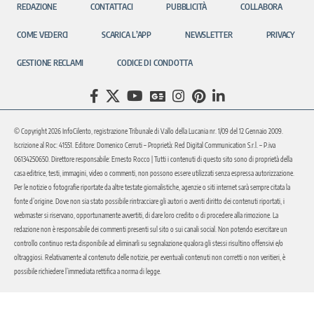
REDAZIONE
CONTATTACI
PUBBLICITÀ
COLLABORA
COME VEDERCI
SCARICA L’APP
NEWSLETTER
PRIVACY
GESTIONE RECLAMI
CODICE DI CONDOTTA
© Copyright 2026 InfoCilento, registrazione Tribunale di Vallo della Lucania nr. 1/09 del 12 Gennaio 2009.
Iscrizione al Roc: 41551. Editore: Domenico Cerruti – Proprietà: Red Digital Communication S.r.l. – P.iva
06134250650. Direttore responsabile: Ernesto Rocco | Tutti i contenuti di questo sito sono di proprietà della
casa editrice, testi, immagini, video o commenti, non possono essere utilizzati senza espressa autorizzazione.
Per le notizie o fotografie riportate da altre testate giornalistiche, agenzie o siti internet sarà sempre citata la
fonte d’origine. Dove non sia stato possibile rintracciare gli autori o aventi diritto dei contenuti riportati, i
webmaster si riservano, opportunamente avvertiti, di dare loro credito o di procedere alla rimozione. La
redazione non è responsabile dei commenti presenti sul sito o sui canali social. Non potendo esercitare un
controllo continuo resta disponibile ad eliminarli su segnalazione qualora gli stessi risultino offensivi e/o
oltraggiosi. Relativamente al contenuto delle notizie, per eventuali contenuti non corretti o non veritieri, è
possibile richiedere l’immediata rettifica a norma di legge.