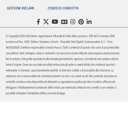
GESTIONE RECLAMI
CODICE DI CONDOTTA
© Copyright 2026 InfoCilento, registrazione Tribunale di Vallo della Lucania nr. 1/09 del 12 Gennaio 2009.
Iscrizione al Roc: 41551. Editore: Domenico Cerruti – Proprietà: Red Digital Communication S.r.l. – P.iva
06134250650. Direttore responsabile: Ernesto Rocco | Tutti i contenuti di questo sito sono di proprietà della
casa editrice, testi, immagini, video o commenti, non possono essere utilizzati senza espressa autorizzazione.
Per le notizie o fotografie riportate da altre testate giornalistiche, agenzie o siti internet sarà sempre citata la
fonte d’origine. Dove non sia stato possibile rintracciare gli autori o aventi diritto dei contenuti riportati, i
webmaster si riservano, opportunamente avvertiti, di dare loro credito o di procedere alla rimozione. La
redazione non è responsabile dei commenti presenti sul sito o sui canali social. Non potendo esercitare un
controllo continuo resta disponibile ad eliminarli su segnalazione qualora gli stessi risultino offensivi e/o
oltraggiosi. Relativamente al contenuto delle notizie, per eventuali contenuti non corretti o non veritieri, è
possibile richiedere l’immediata rettifica a norma di legge.