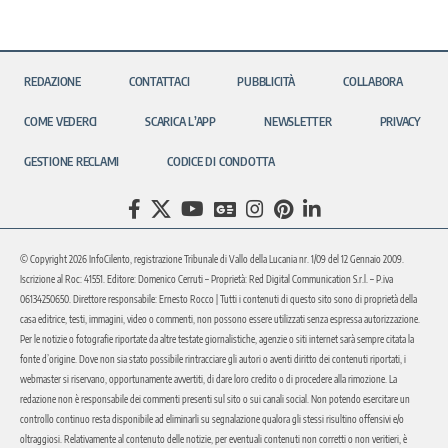
REDAZIONE
CONTATTACI
PUBBLICITÀ
COLLABORA
COME VEDERCI
SCARICA L’APP
NEWSLETTER
PRIVACY
GESTIONE RECLAMI
CODICE DI CONDOTTA
© Copyright 2026 InfoCilento, registrazione Tribunale di Vallo della Lucania nr. 1/09 del 12 Gennaio 2009.
Iscrizione al Roc: 41551. Editore: Domenico Cerruti – Proprietà: Red Digital Communication S.r.l. – P.iva
06134250650. Direttore responsabile: Ernesto Rocco | Tutti i contenuti di questo sito sono di proprietà della
casa editrice, testi, immagini, video o commenti, non possono essere utilizzati senza espressa autorizzazione.
Per le notizie o fotografie riportate da altre testate giornalistiche, agenzie o siti internet sarà sempre citata la
fonte d’origine. Dove non sia stato possibile rintracciare gli autori o aventi diritto dei contenuti riportati, i
webmaster si riservano, opportunamente avvertiti, di dare loro credito o di procedere alla rimozione. La
redazione non è responsabile dei commenti presenti sul sito o sui canali social. Non potendo esercitare un
controllo continuo resta disponibile ad eliminarli su segnalazione qualora gli stessi risultino offensivi e/o
oltraggiosi. Relativamente al contenuto delle notizie, per eventuali contenuti non corretti o non veritieri, è