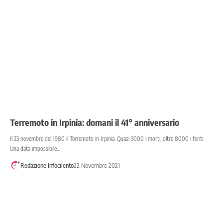
Terremoto in Irpinia: domani il 41° anniversario
Il 23 novembre del 1980 il Terremoto in Irpinia. Quasi 3000 i morti, oltre 8000 i feriti.
Una data impossibile…
Redazione Infocilento
22 Novembre 2021