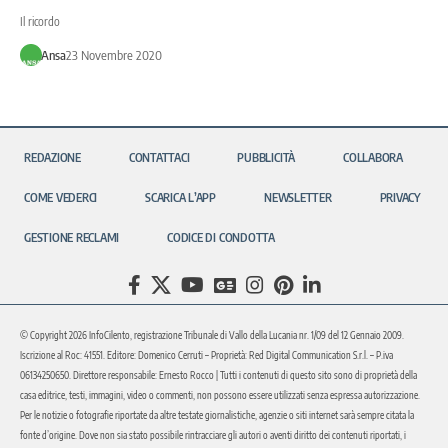
Il ricordo
Ansa
23 Novembre 2020
REDAZIONE
CONTATTACI
PUBBLICITÀ
COLLABORA
COME VEDERCI
SCARICA L’APP
NEWSLETTER
PRIVACY
GESTIONE RECLAMI
CODICE DI CONDOTTA
© Copyright 2026 InfoCilento, registrazione Tribunale di Vallo della Lucania nr. 1/09 del 12 Gennaio 2009.
Iscrizione al Roc: 41551. Editore: Domenico Cerruti – Proprietà: Red Digital Communication S.r.l. – P.iva
06134250650. Direttore responsabile: Ernesto Rocco | Tutti i contenuti di questo sito sono di proprietà della
casa editrice, testi, immagini, video o commenti, non possono essere utilizzati senza espressa autorizzazione.
Per le notizie o fotografie riportate da altre testate giornalistiche, agenzie o siti internet sarà sempre citata la
fonte d’origine. Dove non sia stato possibile rintracciare gli autori o aventi diritto dei contenuti riportati, i