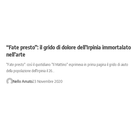
“Fate presto”: il grido di dolore dell’Irpinia immortalato
nell’arte
"Fate presto": così il quotidiano "Il Mattino" esprimeva in prima pagina il grido di aiuto
della popolazione dell'Irpinia il 26…
Nello Amato
23 Novembre 2020