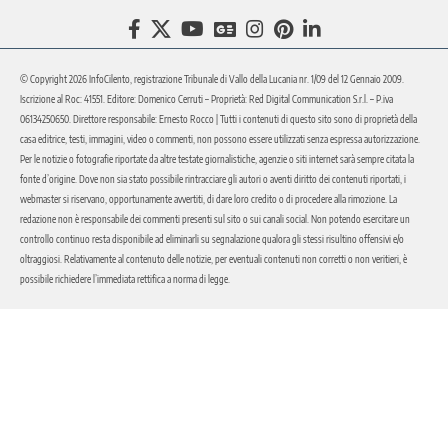
© Copyright 2026 InfoCilento, registrazione Tribunale di Vallo della Lucania nr. 1/09 del 12 Gennaio 2009.
Iscrizione al Roc: 41551. Editore: Domenico Cerruti – Proprietà: Red Digital Communication S.r.l. – P.iva
06134250650. Direttore responsabile: Ernesto Rocco | Tutti i contenuti di questo sito sono di proprietà della
casa editrice, testi, immagini, video o commenti, non possono essere utilizzati senza espressa autorizzazione.
Per le notizie o fotografie riportate da altre testate giornalistiche, agenzie o siti internet sarà sempre citata la
fonte d’origine. Dove non sia stato possibile rintracciare gli autori o aventi diritto dei contenuti riportati, i
webmaster si riservano, opportunamente avvertiti, di dare loro credito o di procedere alla rimozione. La
redazione non è responsabile dei commenti presenti sul sito o sui canali social. Non potendo esercitare un
controllo continuo resta disponibile ad eliminarli su segnalazione qualora gli stessi risultino offensivi e/o
oltraggiosi. Relativamente al contenuto delle notizie, per eventuali contenuti non corretti o non veritieri, è
possibile richiedere l’immediata rettifica a norma di legge.