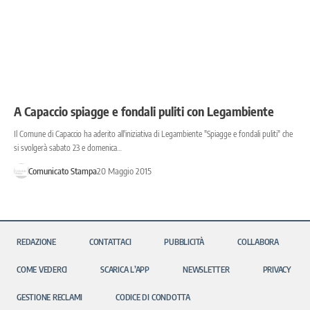
A Capaccio spiagge e fondali puliti con Legambiente
Il Comune di Capaccio ha aderito all'iniziativa di Legambiente "Spiagge e fondali puliti" che
si svolgerà sabato 23 e domenica…
Comunicato Stampa
20 Maggio 2015
REDAZIONE
CONTATTACI
PUBBLICITÀ
COLLABORA
COME VEDERCI
SCARICA L’APP
NEWSLETTER
PRIVACY
GESTIONE RECLAMI
CODICE DI CONDOTTA