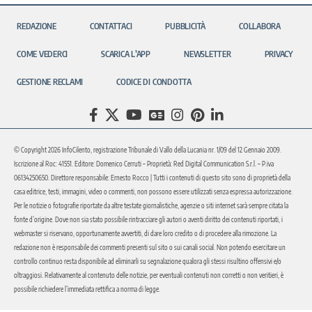
REDAZIONE
CONTATTACI
PUBBLICITÀ
COLLABORA
COME VEDERCI
SCARICA L’APP
NEWSLETTER
PRIVACY
GESTIONE RECLAMI
CODICE DI CONDOTTA
© Copyright 2026 InfoCilento, registrazione Tribunale di Vallo della Lucania nr. 1/09 del 12 Gennaio 2009.
Iscrizione al Roc: 41551. Editore: Domenico Cerruti – Proprietà: Red Digital Communication S.r.l. – P.iva
06134250650. Direttore responsabile: Ernesto Rocco | Tutti i contenuti di questo sito sono di proprietà della
casa editrice, testi, immagini, video o commenti, non possono essere utilizzati senza espressa autorizzazione.
Per le notizie o fotografie riportate da altre testate giornalistiche, agenzie o siti internet sarà sempre citata la
fonte d’origine. Dove non sia stato possibile rintracciare gli autori o aventi diritto dei contenuti riportati, i
webmaster si riservano, opportunamente avvertiti, di dare loro credito o di procedere alla rimozione. La
redazione non è responsabile dei commenti presenti sul sito o sui canali social. Non potendo esercitare un
controllo continuo resta disponibile ad eliminarli su segnalazione qualora gli stessi risultino offensivi e/o
oltraggiosi. Relativamente al contenuto delle notizie, per eventuali contenuti non corretti o non veritieri, è
possibile richiedere l’immediata rettifica a norma di legge.