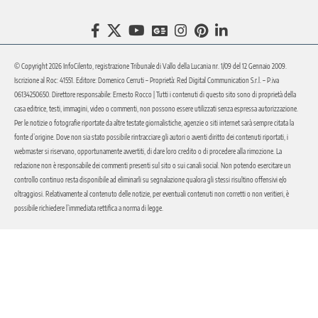
© Copyright 2026 InfoCilento, registrazione Tribunale di Vallo della Lucania nr. 1/09 del 12 Gennaio 2009.
Iscrizione al Roc: 41551. Editore: Domenico Cerruti – Proprietà: Red Digital Communication S.r.l. – P.iva
06134250650. Direttore responsabile: Ernesto Rocco | Tutti i contenuti di questo sito sono di proprietà della
casa editrice, testi, immagini, video o commenti, non possono essere utilizzati senza espressa autorizzazione.
Per le notizie o fotografie riportate da altre testate giornalistiche, agenzie o siti internet sarà sempre citata la
fonte d’origine. Dove non sia stato possibile rintracciare gli autori o aventi diritto dei contenuti riportati, i
webmaster si riservano, opportunamente avvertiti, di dare loro credito o di procedere alla rimozione. La
redazione non è responsabile dei commenti presenti sul sito o sui canali social. Non potendo esercitare un
controllo continuo resta disponibile ad eliminarli su segnalazione qualora gli stessi risultino offensivi e/o
oltraggiosi. Relativamente al contenuto delle notizie, per eventuali contenuti non corretti o non veritieri, è
possibile richiedere l’immediata rettifica a norma di legge.