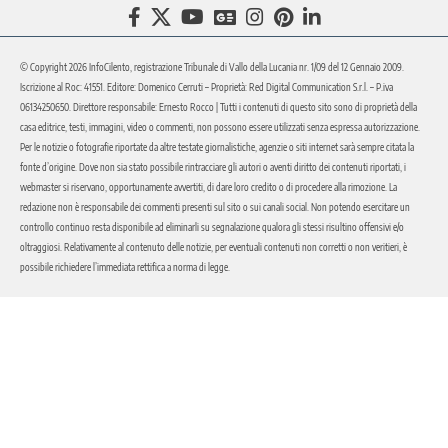
© Copyright 2026 InfoCilento, registrazione Tribunale di Vallo della Lucania nr. 1/09 del 12 Gennaio 2009.
Iscrizione al Roc: 41551. Editore: Domenico Cerruti – Proprietà: Red Digital Communication S.r.l. – P.iva
06134250650. Direttore responsabile: Ernesto Rocco | Tutti i contenuti di questo sito sono di proprietà della
casa editrice, testi, immagini, video o commenti, non possono essere utilizzati senza espressa autorizzazione.
Per le notizie o fotografie riportate da altre testate giornalistiche, agenzie o siti internet sarà sempre citata la
fonte d’origine. Dove non sia stato possibile rintracciare gli autori o aventi diritto dei contenuti riportati, i
webmaster si riservano, opportunamente avvertiti, di dare loro credito o di procedere alla rimozione. La
redazione non è responsabile dei commenti presenti sul sito o sui canali social. Non potendo esercitare un
controllo continuo resta disponibile ad eliminarli su segnalazione qualora gli stessi risultino offensivi e/o
oltraggiosi. Relativamente al contenuto delle notizie, per eventuali contenuti non corretti o non veritieri, è
possibile richiedere l’immediata rettifica a norma di legge.