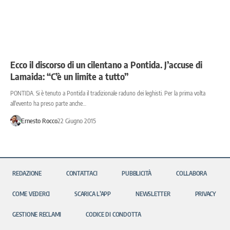
Ecco il discorso di un cilentano a Pontida. J’accuse di
Lamaida: “C’è un limite a tutto”
PONTIDA. Si è tenuto a Pontida il tradizionale raduno dei leghisti. Per la prima volta
all'evento ha preso parte anche…
Ernesto Rocco
22 Giugno 2015
REDAZIONE
CONTATTACI
PUBBLICITÀ
COLLABORA
COME VEDERCI
SCARICA L’APP
NEWSLETTER
PRIVACY
GESTIONE RECLAMI
CODICE DI CONDOTTA