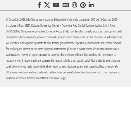
© Copyright 2026 InfoCilento, registrazione Tribunale di Vallo della Lucania nr. 1/09 del 12 Gennaio 2009.
Iscrizione al Roc: 41551. Editore: Domenico Cerruti – Proprietà: Red Digital Communication S.r.l. – P.iva
06134250650. Direttore responsabile: Ernesto Rocco | Tutti i contenuti di questo sito sono di proprietà della
casa editrice, testi, immagini, video o commenti, non possono essere utilizzati senza espressa autorizzazione.
Per le notizie o fotografie riportate da altre testate giornalistiche, agenzie o siti internet sarà sempre citata la
fonte d’origine. Dove non sia stato possibile rintracciare gli autori o aventi diritto dei contenuti riportati, i
webmaster si riservano, opportunamente avvertiti, di dare loro credito o di procedere alla rimozione. La
redazione non è responsabile dei commenti presenti sul sito o sui canali social. Non potendo esercitare un
controllo continuo resta disponibile ad eliminarli su segnalazione qualora gli stessi risultino offensivi e/o
oltraggiosi. Relativamente al contenuto delle notizie, per eventuali contenuti non corretti o non veritieri, è
possibile richiedere l’immediata rettifica a norma di legge.