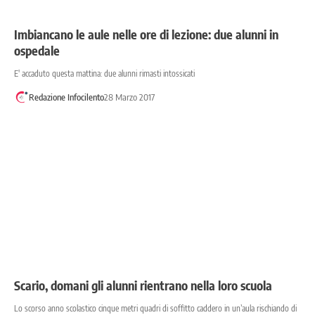
Imbiancano le aule nelle ore di lezione: due alunni in
ospedale
E' accaduto questa mattina: due alunni rimasti intossicati
Redazione Infocilento
28 Marzo 2017
Scario, domani gli alunni rientrano nella loro scuola
Lo scorso anno scolastico cinque metri quadri di soffitto caddero in un’aula rischiando di