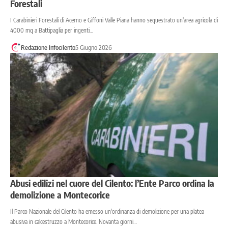
Forestali
I Carabinieri Forestali di Acerno e Giffoni Valle Piana hanno sequestrato un'area agricola di
4000 mq a Battipaglia per ingenti…
Redazione Infocilento
5 Giugno 2026
Abusi edilizi nel cuore del Cilento: l’Ente Parco ordina la
demolizione a Montecorice
Il Parco Nazionale del Cilento ha emesso un'ordinanza di demolizione per una platea
abusiva in calcestruzzo a Montecorice. Novanta giorni…