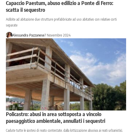
Capaccio Paestum, abuso edilizio a Ponte di Ferro:
scatta il sequestro
Adibite ad abitazione due strutture prefabbricate ad uso abitativo con relative corti
separate
Alessandra Pazzanese
7 Novembre 2024
Policastro: abusi in area sottoposta a vincolo
paesaggistico ambientale, annullati i sequestri
Cadute tutte le ipotesi di reato contestate, dalla lottizzazione abusiva ai reati urbanistici,