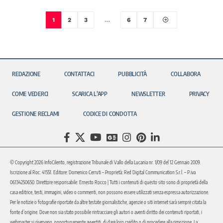
1
2
3
…
6
7
REDAZIONE
CONTATTACI
PUBBLICITÀ
COLLABORA
COME VEDERCI
SCARICA L’APP
NEWSLETTER
PRIVACY
GESTIONE RECLAMI
CODICE DI CONDOTTA
© Copyright 2026 InfoCilento, registrazione Tribunale di Vallo della Lucania nr. 1/09 del 12 Gennaio 2009.
Iscrizione al Roc: 41551. Editore: Domenico Cerruti – Proprietà: Red Digital Communication S.r.l. – P.iva
06134250650. Direttore responsabile: Ernesto Rocco | Tutti i contenuti di questo sito sono di proprietà della
casa editrice, testi, immagini, video o commenti, non possono essere utilizzati senza espressa autorizzazione.
Per le notizie o fotografie riportate da altre testate giornalistiche, agenzie o siti internet sarà sempre citata la
fonte d’origine. Dove non sia stato possibile rintracciare gli autori o aventi diritto dei contenuti riportati, i
webmaster si riservano, opportunamente avvertiti, di dare loro credito o di procedere alla rimozione. La