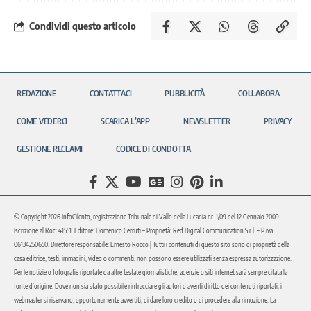
Condividi questo articolo
REDAZIONE
CONTATTACI
PUBBLICITÀ
COLLABORA
COME VEDERCI
SCARICA L’APP
NEWSLETTER
PRIVACY
GESTIONE RECLAMI
CODICE DI CONDOTTA
© Copyright 2026 InfoCilento, registrazione Tribunale di Vallo della Lucania nr. 1/09 del 12 Gennaio 2009.
Iscrizione al Roc: 41551. Editore: Domenico Cerruti – Proprietà: Red Digital Communication S.r.l. – P.iva
06134250650. Direttore responsabile: Ernesto Rocco | Tutti i contenuti di questo sito sono di proprietà della
casa editrice, testi, immagini, video o commenti, non possono essere utilizzati senza espressa autorizzazione.
Per le notizie o fotografie riportate da altre testate giornalistiche, agenzie o siti internet sarà sempre citata la
fonte d’origine. Dove non sia stato possibile rintracciare gli autori o aventi diritto dei contenuti riportati, i
webmaster si riservano, opportunamente avvertiti, di dare loro credito o di procedere alla rimozione. La