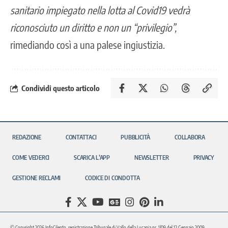
sanitario impiegato nella lotta al Covid19 vedrà
riconosciuto un diritto e non un “privilegio”,
rimediando così a una palese ingiustizia.
Condividi questo articolo
REDAZIONE
CONTATTACI
PUBBLICITÀ
COLLABORA
COME VEDERCI
SCARICA L’APP
NEWSLETTER
PRIVACY
GESTIONE RECLAMI
CODICE DI CONDOTTA
© Copyright 2026 InfoCilento, registrazione Tribunale di Vallo della Lucania nr. 1/09 del 12 Gennaio 2009.