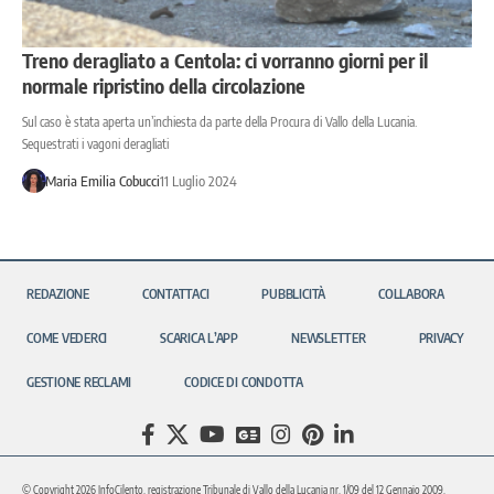
Treno deragliato a Centola: ci vorranno giorni per il
normale ripristino della circolazione
Sul caso è stata aperta un’inchiesta da parte della Procura di Vallo della Lucania.
Sequestrati i vagoni deragliati
Maria Emilia Cobucci
11 Luglio 2024
REDAZIONE
CONTATTACI
PUBBLICITÀ
COLLABORA
COME VEDERCI
SCARICA L’APP
NEWSLETTER
PRIVACY
GESTIONE RECLAMI
CODICE DI CONDOTTA
© Copyright 2026 InfoCilento, registrazione Tribunale di Vallo della Lucania nr. 1/09 del 12 Gennaio 2009.