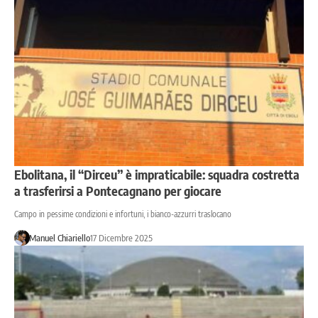
Ebolitana, il “Dirceu” è impraticabile: squadra costretta
a trasferirsi a Pontecagnano per giocare
Campo in pessime condizioni e infortuni, i bianco-azzurri traslocano
Manuel Chiariello
17 Dicembre 2025