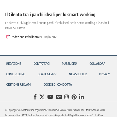
Il Cilento tra i parchi ideali per lo smart working
La ricerca di SiViaggia: ecco i cinque parchi d'Italia ideali per lo smart working. C'è anche il
Parco del Cilento…
Redazione Infocilento
29 Luglio 2021
REDAZIONE
CONTATTACI
PUBBLICITÀ
COLLABORA
COME VEDERCI
SCARICA L’APP
NEWSLETTER
PRIVACY
GESTIONE RECLAMI
CODICE DI CONDOTTA
© Copyright 2026 InfoCilento, registrazione Tribunale di Vallo della Lucania nr. 1/09 del 12 Gennaio 2009.
Iscrizione al Roc: 41551. Editore: Domenico Cerruti – Proprietà: Red Digital Communication S.r.l. – P.iva