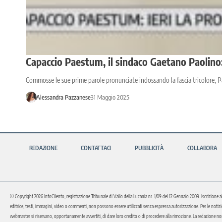
Capaccio Paestum, il sindaco Gaetano Paolino
Commosse le sue prime parole pronunciate indossando la fascia tricolore, 
Alessandra Pazzanese
31 Maggio 2025
REDAZIONE
CONTATTACI
PUBBLICITÀ
COLLABORA
© Copyright 2026 InfoCilento, registrazione Tribunale di Vallo della Lucania nr. 1/09 del 12 Gennaio 2009. Iscrizione a
editrice, testi, immagini, video o commenti, non possono essere utilizzati senza espressa autorizzazione. Per le notizie o 
webmaster si riservano, opportunamente avvertiti, di dare loro credito o di procedere alla rimozione. La redazione non 