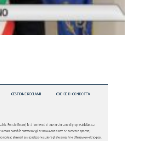
GESTIONE RECLAMI
CODICE DI CONDOTTA
abile: Ernesto Rocco | Tutti i contenuti di questo sito sono di proprietà della casa
 stato possibile rintracciare gli autori o aventi diritto dei contenuti riportati, i
bile ad eliminarli su segnalazione qualora gli stessi risultino offensivi e/o oltraggiosi.