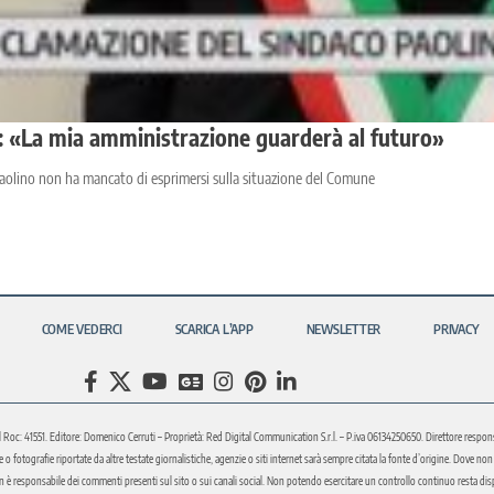
: «La mia amministrazione guarderà al futuro»
Paolino non ha mancato di esprimersi sulla situazione del Comune
COME VEDERCI
SCARICA L’APP
NEWSLETTER
PRIVACY
l Roc: 41551. Editore: Domenico Cerruti – Proprietà: Red Digital Communication S.r.l. – P.iva 06134250650. Direttore respons
fotografie riportate da altre testate giornalistiche, agenzie o siti internet sarà sempre citata la fonte d’origine. Dove non sia
è responsabile dei commenti presenti sul sito o sui canali social. Non potendo esercitare un controllo continuo resta disponi