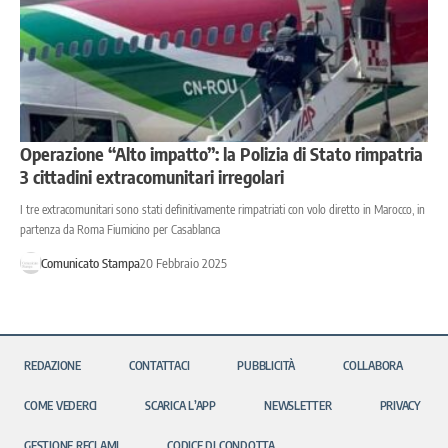
Operazione “Alto impatto”: la Polizia di Stato rimpatria
3 cittadini extracomunitari irregolari
I tre extracomunitari sono stati definitivamente rimpatriati con volo diretto in Marocco, in
partenza da Roma Fiumicino per Casablanca
Comunicato Stampa
20 Febbraio 2025
REDAZIONE
CONTATTACI
PUBBLICITÀ
COLLABORA
COME VEDERCI
SCARICA L’APP
NEWSLETTER
PRIVACY
GESTIONE RECLAMI
CODICE DI CONDOTTA