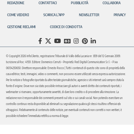
REDAZIONE
CONTATTACI
PUBBLICITÀ
COLLABORA
COME VEDERCI
SCARICA L’APP
NEWSLETTER
PRIVACY
GESTIONE RECLAMI
CODICE DI CONDOTTA
© Copyright 2026 InfoCilento, registrazione Tribunale di Vallo della Lucania nr. 1/09 del 12 Gennaio 2009.
Iscrizione al Roc: 41551. Editore: Domenico Cerruti – Proprietà: Red Digital Communication S.r.l. – P.iva
06134250650. Direttore responsabile: Ernesto Rocco | Tutti i contenuti di questo sito sono di proprietà della
casa editrice, testi, immagini, video o commenti, non possono essere utilizzati senza espressa autorizzazione.
Per le notizie o fotografie riportate da altre testate giornalistiche, agenzie o siti internet sarà sempre citata la
fonte d’origine. Dove non sia stato possibile rintracciare gli autori o aventi diritto dei contenuti riportati, i
webmaster si riservano, opportunamente avvertiti, di dare loro credito o di procedere alla rimozione. La
redazione non è responsabile dei commenti presenti sul sito o sui canali social. Non potendo esercitare un
controllo continuo resta disponibile ad eliminarli su segnalazione qualora gli stessi risultino offensivi e/o
oltraggiosi. Relativamente al contenuto delle notizie, per eventuali contenuti non corretti o non veritieri, è
possibile richiedere l’immediata rettifica a norma di legge.