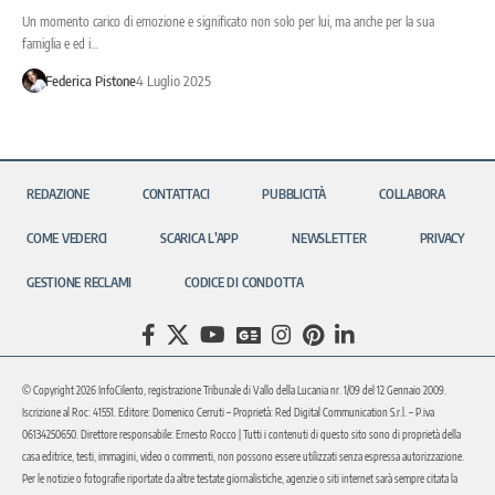
Un momento carico di emozione e significato non solo per lui, ma anche per la sua
famiglia e ed i…
Federica Pistone
4 Luglio 2025
REDAZIONE
CONTATTACI
PUBBLICITÀ
COLLABORA
COME VEDERCI
SCARICA L’APP
NEWSLETTER
PRIVACY
GESTIONE RECLAMI
CODICE DI CONDOTTA
© Copyright 2026 InfoCilento, registrazione Tribunale di Vallo della Lucania nr. 1/09 del 12 Gennaio 2009.
Iscrizione al Roc: 41551. Editore: Domenico Cerruti – Proprietà: Red Digital Communication S.r.l. – P.iva
06134250650. Direttore responsabile: Ernesto Rocco | Tutti i contenuti di questo sito sono di proprietà della
casa editrice, testi, immagini, video o commenti, non possono essere utilizzati senza espressa autorizzazione.
Per le notizie o fotografie riportate da altre testate giornalistiche, agenzie o siti internet sarà sempre citata la