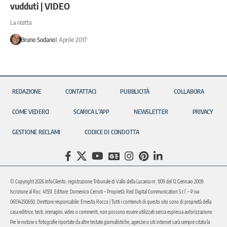
vudduti | VIDEO
La ricetta
Bruno Sodano
1 Aprile 2017
REDAZIONE
CONTATTACI
PUBBLICITÀ
COLLABORA
COME VEDERCI
SCARICA L’APP
NEWSLETTER
PRIVACY
GESTIONE RECLAMI
CODICE DI CONDOTTA
© Copyright 2026 InfoCilento, registrazione Tribunale di Vallo della Lucania nr. 1/09 del 12 Gennaio 2009.
Iscrizione al Roc: 41551. Editore: Domenico Cerruti – Proprietà: Red Digital Communication S.r.l. – P.iva
06134250650. Direttore responsabile: Ernesto Rocco | Tutti i contenuti di questo sito sono di proprietà della
casa editrice, testi, immagini, video o commenti, non possono essere utilizzati senza espressa autorizzazione.
Per le notizie o fotografie riportate da altre testate giornalistiche, agenzie o siti internet sarà sempre citata la