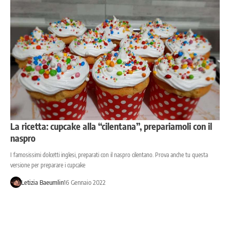
La ricetta: cupcake alla “cilentana”, prepariamoli con il
naspro
I famosissimi dolcetti inglesi, preparati con il naspro cilentano. Prova anche tu questa
versione per preparare i cupcake
Letizia Baeumlin
16 Gennaio 2022