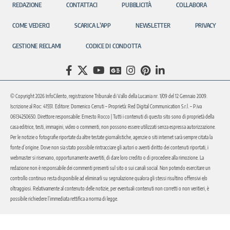
REDAZIONE
CONTATTACI
PUBBLICITÀ
COLLABORA
COME VEDERCI
SCARICA L’APP
NEWSLETTER
PRIVACY
GESTIONE RECLAMI
CODICE DI CONDOTTA
© Copyright 2026 InfoCilento, registrazione Tribunale di Vallo della Lucania nr. 1/09 del 12 Gennaio 2009.
Iscrizione al Roc: 41551. Editore: Domenico Cerruti – Proprietà: Red Digital Communication S.r.l. – P.iva
06134250650. Direttore responsabile: Ernesto Rocco | Tutti i contenuti di questo sito sono di proprietà della
casa editrice, testi, immagini, video o commenti, non possono essere utilizzati senza espressa autorizzazione.
Per le notizie o fotografie riportate da altre testate giornalistiche, agenzie o siti internet sarà sempre citata la
fonte d’origine. Dove non sia stato possibile rintracciare gli autori o aventi diritto dei contenuti riportati, i
webmaster si riservano, opportunamente avvertiti, di dare loro credito o di procedere alla rimozione. La
redazione non è responsabile dei commenti presenti sul sito o sui canali social. Non potendo esercitare un
controllo continuo resta disponibile ad eliminarli su segnalazione qualora gli stessi risultino offensivi e/o
oltraggiosi. Relativamente al contenuto delle notizie, per eventuali contenuti non corretti o non veritieri, è
possibile richiedere l’immediata rettifica a norma di legge.