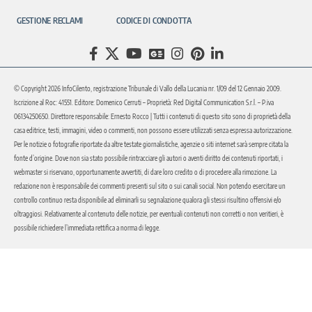
GESTIONE RECLAMI
CODICE DI CONDOTTA
© Copyright 2026 InfoCilento, registrazione Tribunale di Vallo della Lucania nr. 1/09 del 12 Gennaio 2009.
Iscrizione al Roc: 41551. Editore: Domenico Cerruti – Proprietà: Red Digital Communication S.r.l. – P.iva
06134250650. Direttore responsabile: Ernesto Rocco | Tutti i contenuti di questo sito sono di proprietà della
casa editrice, testi, immagini, video o commenti, non possono essere utilizzati senza espressa autorizzazione.
Per le notizie o fotografie riportate da altre testate giornalistiche, agenzie o siti internet sarà sempre citata la
fonte d’origine. Dove non sia stato possibile rintracciare gli autori o aventi diritto dei contenuti riportati, i
webmaster si riservano, opportunamente avvertiti, di dare loro credito o di procedere alla rimozione. La
redazione non è responsabile dei commenti presenti sul sito o sui canali social. Non potendo esercitare un
controllo continuo resta disponibile ad eliminarli su segnalazione qualora gli stessi risultino offensivi e/o
oltraggiosi. Relativamente al contenuto delle notizie, per eventuali contenuti non corretti o non veritieri, è
possibile richiedere l’immediata rettifica a norma di legge.