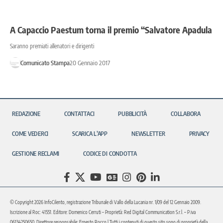
A Capaccio Paestum torna il premio “Salvatore Apadula
Saranno premiati allenatori e dirigenti
Comunicato Stampa
20 Gennaio 2017
REDAZIONE
CONTATTACI
PUBBLICITÀ
COLLABORA
COME VEDERCI
SCARICA L’APP
NEWSLETTER
PRIVACY
GESTIONE RECLAMI
CODICE DI CONDOTTA
© Copyright 2026 InfoCilento, registrazione Tribunale di Vallo della Lucania nr. 1/09 del 12 Gennaio 2009.
Iscrizione al Roc: 41551. Editore: Domenico Cerruti – Proprietà: Red Digital Communication S.r.l. – P.iva
06134250650. Direttore responsabile: Ernesto Rocco | Tutti i contenuti di questo sito sono di proprietà della