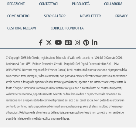
REDAZIONE
CONTATTACI
PUBBLICITÀ
COLLABORA
COME VEDERCI
SCARICA L’APP
NEWSLETTER
PRIVACY
GESTIONE RECLAMI
CODICE DI CONDOTTA
© Copyright 2026 InfoCilento, registrazione Tribunale di Vallo della Lucania nr. 1/09 del 12 Gennaio 2009.
Iscrizione al Roc: 41551. Editore: Domenico Cerruti – Proprietà: Red Digital Communication S.r.l. – P.iva
06134250650. Direttore responsabile: Ernesto Rocco | Tutti i contenuti di questo sito sono di proprietà della
casa editrice, testi, immagini, video o commenti, non possono essere utilizzati senza espressa autorizzazione.
Per le notizie o fotografie riportate da altre testate giornalistiche, agenzie o siti internet sarà sempre citata la
fonte d’origine. Dove non sia stato possibile rintracciare gli autori o aventi diritto dei contenuti riportati, i
webmaster si riservano, opportunamente avvertiti, di dare loro credito o di procedere alla rimozione. La
redazione non è responsabile dei commenti presenti sul sito o sui canali social. Non potendo esercitare un
controllo continuo resta disponibile ad eliminarli su segnalazione qualora gli stessi risultino offensivi e/o
oltraggiosi. Relativamente al contenuto delle notizie, per eventuali contenuti non corretti o non veritieri, è
possibile richiedere l’immediata rettifica a norma di legge.