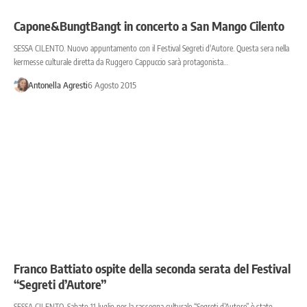
Capone&BungtBangt in concerto a San Mango Cilento
SESSA CILENTO. Nuovo appuntamento con il Festival Segreti d'Autore. Questa sera nella
kermesse culturale diretta da Ruggero Cappuccio sarà protagonista…
Antonella Agresti
6 Agosto 2015
Franco Battiato ospite della seconda serata del Festival
“Segreti d’Autore”
SESSA CILENTO. Sabato 11 luglio per la rassegna culturale “Segreti d’Autore” è stato