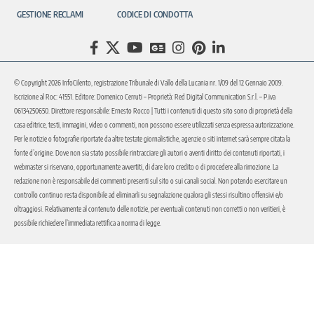
GESTIONE RECLAMI
CODICE DI CONDOTTA
© Copyright 2026 InfoCilento, registrazione Tribunale di Vallo della Lucania nr. 1/09 del 12 Gennaio 2009.
Iscrizione al Roc: 41551. Editore: Domenico Cerruti – Proprietà: Red Digital Communication S.r.l. – P.iva
06134250650. Direttore responsabile: Ernesto Rocco | Tutti i contenuti di questo sito sono di proprietà della
casa editrice, testi, immagini, video o commenti, non possono essere utilizzati senza espressa autorizzazione.
Per le notizie o fotografie riportate da altre testate giornalistiche, agenzie o siti internet sarà sempre citata la
fonte d’origine. Dove non sia stato possibile rintracciare gli autori o aventi diritto dei contenuti riportati, i
webmaster si riservano, opportunamente avvertiti, di dare loro credito o di procedere alla rimozione. La
redazione non è responsabile dei commenti presenti sul sito o sui canali social. Non potendo esercitare un
controllo continuo resta disponibile ad eliminarli su segnalazione qualora gli stessi risultino offensivi e/o
oltraggiosi. Relativamente al contenuto delle notizie, per eventuali contenuti non corretti o non veritieri, è
possibile richiedere l’immediata rettifica a norma di legge.