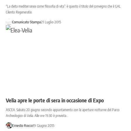
“La dieta mediterranea come filosofia di vita”: è questo il titolo del convegno che il GAL
Cilento Regeneratio
Comunicato Stampa
21 Luglio 2015
Velia apre le porte di sera in occasione di Expo
ASCEA. Sabato 20 giugno secondo appuntamento con le aperture notturne del Parco
Archeologico di Velia. Alle ore 19.30 è prevista…
Ernesto Rocco
19 Giugno 2015