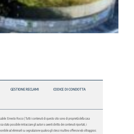
GESTIONE RECLAMI
CODICE DI CONDOTTA
abile: Ernesto Rocco | Tutti i contenuti di questo sito sono di proprietà della casa
 stato possibile rintracciare gli autori o aventi diritto dei contenuti riportati, i
bile ad eliminarli su segnalazione qualora gli stessi risultino offensivi e/o oltraggiosi.