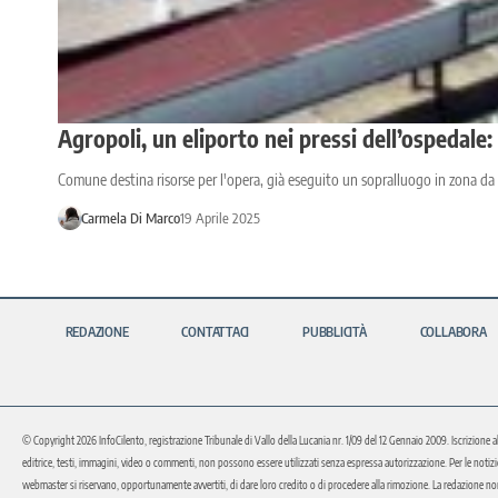
Agropoli, un eliporto nei pressi dell’ospedale:
Comune destina risorse per l'opera, già eseguito un sopralluogo in zona da 
Carmela Di Marco
19 Aprile 2025
REDAZIONE
CONTATTACI
PUBBLICITÀ
COLLABORA
© Copyright 2026 InfoCilento, registrazione Tribunale di Vallo della Lucania nr. 1/09 del 12 Gennaio 2009. Iscrizione a
editrice, testi, immagini, video o commenti, non possono essere utilizzati senza espressa autorizzazione. Per le notizie o 
webmaster si riservano, opportunamente avvertiti, di dare loro credito o di procedere alla rimozione. La redazione non 