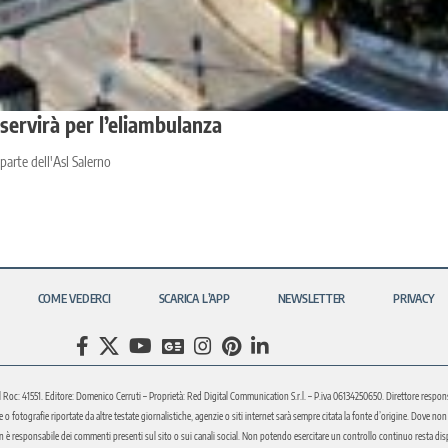
 servirà per l’eliambulanza
parte dell'Asl Salerno
COME VEDERCI
SCARICA L’APP
NEWSLETTER
PRIVACY
l Roc: 41551. Editore: Domenico Cerruti – Proprietà: Red Digital Communication S.r.l. – P.iva 06134250650. Direttore respons
fotografie riportate da altre testate giornalistiche, agenzie o siti internet sarà sempre citata la fonte d’origine. Dove non sia
è responsabile dei commenti presenti sul sito o sui canali social. Non potendo esercitare un controllo continuo resta disponi