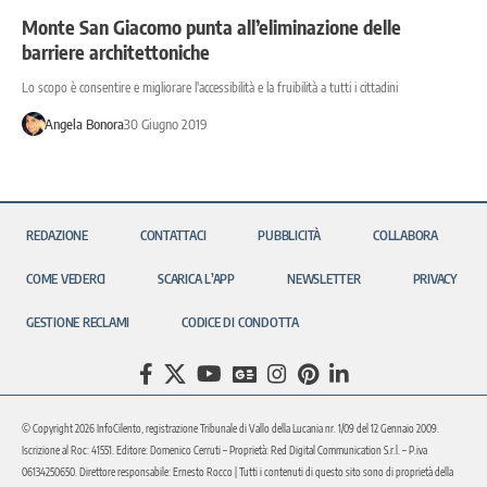
Monte San Giacomo punta all’eliminazione delle
barriere architettoniche
Lo scopo è consentire e migliorare l'accessibilità e la fruibilità a tutti i cittadini
Angela Bonora
30 Giugno 2019
REDAZIONE
CONTATTACI
PUBBLICITÀ
COLLABORA
COME VEDERCI
SCARICA L’APP
NEWSLETTER
PRIVACY
GESTIONE RECLAMI
CODICE DI CONDOTTA
© Copyright 2026 InfoCilento, registrazione Tribunale di Vallo della Lucania nr. 1/09 del 12 Gennaio 2009.
Iscrizione al Roc: 41551. Editore: Domenico Cerruti – Proprietà: Red Digital Communication S.r.l. – P.iva
06134250650. Direttore responsabile: Ernesto Rocco | Tutti i contenuti di questo sito sono di proprietà della