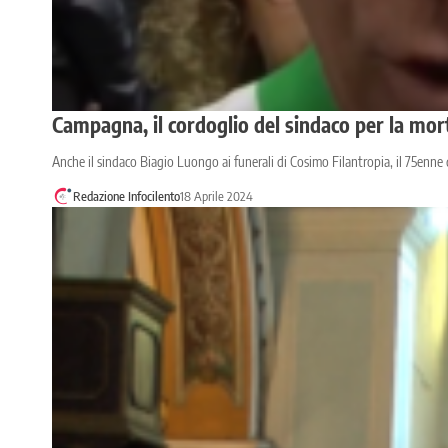
Campagna, il cordoglio del sindaco per la mor
Anche il sindaco Biagio Luongo ai funerali di Cosimo Filantropia, il 75enne 
Redazione Infocilento
18 Aprile 2024