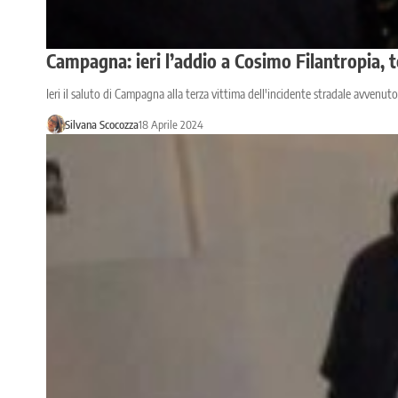
Campagna: ieri l’addio a Cosimo Filantropia, te
Ieri il saluto di Campagna alla terza vittima dell'incidente stradale avvenuto
Silvana Scocozza
18 Aprile 2024