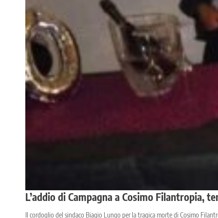
L’addio di Campagna a Cosimo Filantropia, terz
Il cordoglio del sindaco Biagio Lungo per la tragica morte di Cosimo Filantr