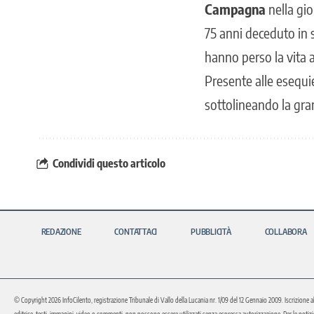
Campagna
nella gio
75 anni deceduto in s
hanno perso la vita 
Presente alle esequi
sottolineando la gra
Condividi questo articolo
REDAZIONE
CONTATTACI
PUBBLICITÀ
COLLABORA
© Copyright 2026 InfoCilento, registrazione Tribunale di Vallo della Lucania nr. 1/09 del 12 Gennaio 2009. Iscrizione a
editrice, testi, immagini, video o commenti, non possono essere utilizzati senza espressa autorizzazione. Per le notizie o 