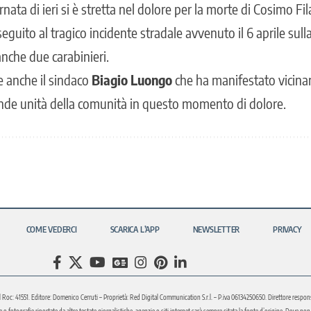
rnata di ieri si è stretta nel
dolore per la morte di Cosimo Fil
eguito al tragico incidente stradale avvenuto il 6 aprile sulla
anche due carabinieri.
e anche il sindaco
Biagio Luongo
che ha manifestato vicinan
nde unità della comunità in questo momento di dolore.
COME VEDERCI
SCARICA L’APP
NEWSLETTER
PRIVACY
l Roc: 41551. Editore: Domenico Cerruti – Proprietà: Red Digital Communication S.r.l. – P.iva 06134250650. Direttore respons
fotografie riportate da altre testate giornalistiche, agenzie o siti internet sarà sempre citata la fonte d’origine. Dove non sia