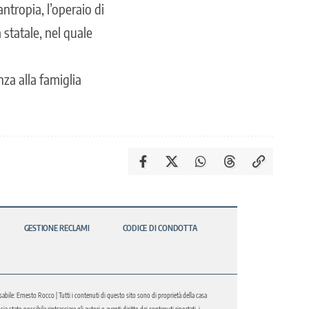
antropia,
l’operaio di
 statale, nel quale
za alla famiglia
GESTIONE RECLAMI
CODICE DI CONDOTTA
abile: Ernesto Rocco | Tutti i contenuti di questo sito sono di proprietà della casa
 stato possibile rintracciare gli autori o aventi diritto dei contenuti riportati, i