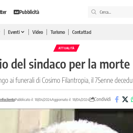
tter
Pubblicità
Eventi
Video
Turismo
Contattaci
ATTUALITÀ
o del sindaco per la morte
go ai funerali di Cosimo Filantropia, il 75enne deceduto
Condividi
nfocilento
Pubblicato il: 18/04/2024
Aggiornato il: 18/04/2024