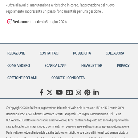
«Oltre ai lavori di manutenzione e ripristino in corso, l'approvazione del nuovo
regolamento rappresenta un passo fondamentale per una gestione…
Redazione Infocilento
6 Luglio 2024
REDAZIONE
CONTATTACI
PUBBLICITÀ
COLLABORA
COME VEDERCI
SCARICA L’APP
NEWSLETTER
PRIVACY
GESTIONE RECLAMI
CODICE DI CONDOTTA
© Copyright 2026 InfoCilento, registrazione Tribunale di Vallo della Lucania nr. 1/09 del 12 Gennaio 2009.
Iscrizione al Roc: 41551. Editore: Domenico Cerruti – Proprietà: Red Digital Communication S.r.l. – P.iva
06134250650. Direttore responsabile: Ernesto Rocco | Tutti i contenuti di questo sito sono di proprietà della
casa editrice, testi, immagini, video o commenti, non possono essere utilizzati senza espressa autorizzazione.
Per le notizie o fotografie riportate da altre testate giornalistiche, agenzie o siti internet sarà sempre citata la