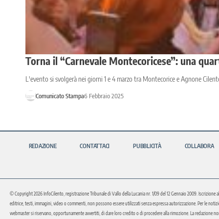
Torna il “Carnevale Montecoricese”: una quart
L'evento si svolgerà nei giorni 1 e 4 marzo tra Montecorice e Agnone Cilen
Comunicato Stampa
6 Febbraio 2025
REDAZIONE
CONTATTACI
PUBBLICITÀ
COLLABORA
© Copyright 2026 InfoCilento, registrazione Tribunale di Vallo della Lucania nr. 1/09 del 12 Gennaio 2009. Iscrizione a
editrice, testi, immagini, video o commenti, non possono essere utilizzati senza espressa autorizzazione. Per le notizie o 
webmaster si riservano, opportunamente avvertiti, di dare loro credito o di procedere alla rimozione. La redazione non 