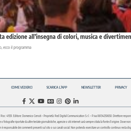
a edizione all’insegna di colori, musica e divertime
to, ecco il programma
COME VEDERCI
SCARICA L’APP
NEWSLETTER
PRIVACY
l Roc: 41551. Editore: Domenico Cerruti – Proprietà: Red Digital Communication S.r.l. – P.iva 06134250650. Direttore respons
fotografie riportate da altre testate giornalistiche, agenzie o siti internet sarà sempre citata la fonte d’origine. Dove non sia
è responsabile dei commenti presenti sul sito o sui canali social. Non potendo esercitare un controllo continuo resta disponi