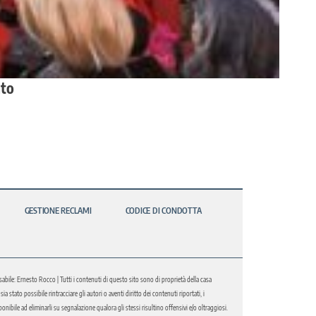
nto
GESTIONE RECLAMI
CODICE DI CONDOTTA
abile: Ernesto Rocco | Tutti i contenuti di questo sito sono di proprietà della casa
 stato possibile rintracciare gli autori o aventi diritto dei contenuti riportati, i
bile ad eliminarli su segnalazione qualora gli stessi risultino offensivi e/o oltraggiosi.