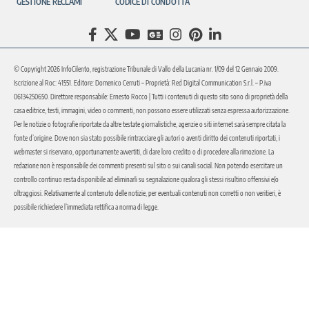
GESTIONE RECLAMI
CODICE DI CONDOTTA
© Copyright 2026 InfoCilento, registrazione Tribunale di Vallo della Lucania nr. 1/09 del 12 Gennaio 2009.
Iscrizione al Roc: 41551. Editore: Domenico Cerruti – Proprietà: Red Digital Communication S.r.l. – P.iva
06134250650. Direttore responsabile: Ernesto Rocco | Tutti i contenuti di questo sito sono di proprietà della
casa editrice, testi, immagini, video o commenti, non possono essere utilizzati senza espressa autorizzazione.
Per le notizie o fotografie riportate da altre testate giornalistiche, agenzie o siti internet sarà sempre citata la
fonte d’origine. Dove non sia stato possibile rintracciare gli autori o aventi diritto dei contenuti riportati, i
webmaster si riservano, opportunamente avvertiti, di dare loro credito o di procedere alla rimozione. La
redazione non è responsabile dei commenti presenti sul sito o sui canali social. Non potendo esercitare un
controllo continuo resta disponibile ad eliminarli su segnalazione qualora gli stessi risultino offensivi e/o
oltraggiosi. Relativamente al contenuto delle notizie, per eventuali contenuti non corretti o non veritieri, è
possibile richiedere l’immediata rettifica a norma di legge.