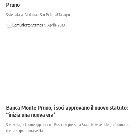
Pruno
Sistemata via Verlama a San Pietro al Tanagro
Comunicato Stampa
19 Aprile 2019
Banca Monte Pruno, i soci approvano il nuovo statuto:
“inizia una nuova era’
Si è svolta, nel pomeriggio di ieri a Roscigno presso la Sala delle Assemblee, un’adunanza
che ha segnato una svolta…