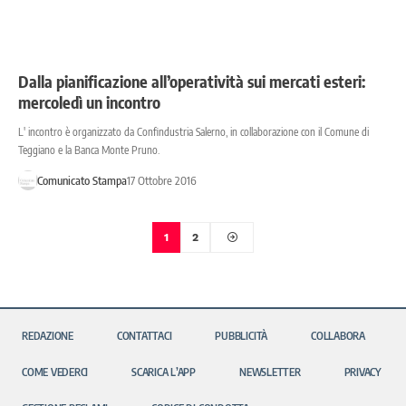
Dalla pianificazione all’operatività sui mercati esteri:
mercoledì un incontro
L' incontro è organizzato da Confindustria Salerno, in collaborazione con il Comune di
Teggiano e la Banca Monte Pruno.
Comunicato Stampa
17 Ottobre 2016
1
2
REDAZIONE
CONTATTACI
PUBBLICITÀ
COLLABORA
COME VEDERCI
SCARICA L’APP
NEWSLETTER
PRIVACY