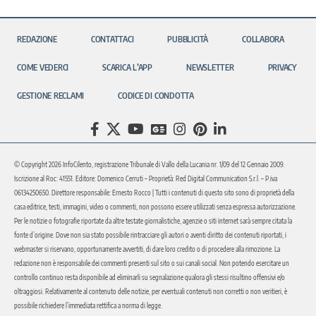
REDAZIONE
CONTATTACI
PUBBLICITÀ
COLLABORA
COME VEDERCI
SCARICA L’APP
NEWSLETTER
PRIVACY
GESTIONE RECLAMI
CODICE DI CONDOTTA
© Copyright 2026 InfoCilento, registrazione Tribunale di Vallo della Lucania nr. 1/09 del 12 Gennaio 2009.
Iscrizione al Roc: 41551. Editore: Domenico Cerruti – Proprietà: Red Digital Communication S.r.l. – P.iva
06134250650. Direttore responsabile: Ernesto Rocco | Tutti i contenuti di questo sito sono di proprietà della
casa editrice, testi, immagini, video o commenti, non possono essere utilizzati senza espressa autorizzazione.
Per le notizie o fotografie riportate da altre testate giornalistiche, agenzie o siti internet sarà sempre citata la
fonte d’origine. Dove non sia stato possibile rintracciare gli autori o aventi diritto dei contenuti riportati, i
webmaster si riservano, opportunamente avvertiti, di dare loro credito o di procedere alla rimozione. La
redazione non è responsabile dei commenti presenti sul sito o sui canali social. Non potendo esercitare un
controllo continuo resta disponibile ad eliminarli su segnalazione qualora gli stessi risultino offensivi e/o
oltraggiosi. Relativamente al contenuto delle notizie, per eventuali contenuti non corretti o non veritieri, è
possibile richiedere l’immediata rettifica a norma di legge.