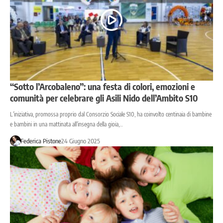
“Sotto l’Arcobaleno”: una festa di colori, emozioni e
comunità per celebrare gli Asili Nido dell’Ambito S10
L’iniziativa, promossa proprio dal Consorzio Sociale S10, ha coinvolto centinaia di bambine
e bambini in una mattinata all’insegna della gioia,…
Federica Pistone
24 Giugno 2025