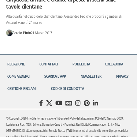
tavole cilentane
Alta qualità nel crudo dello chef cilentano Alessandro Feo che proporrà i gamberi di
Acciaroli venerdì 24 marzo
Sergio Pinto
21 Marzo 2017
REDAZIONE
CONTATTACI
PUBBLICITÀ
COLLABORA
COME VEDERCI
SCARICA L’APP
NEWSLETTER
PRIVACY
GESTIONE RECLAMI
CODICE DI CONDOTTA
© Copyright 2026 InfoCilento, registrazione Tribunale di Vallo della Lucania nr. 1/09 del 12 Gennaio 2009.
Iscrizione al Roc: 41551. Editore: Domenico Cerruti – Proprietà: Red Digital Communication S.r.l. – P.iva
06134250650. Direttore responsabile: Ernesto Rocco | Tutti i contenuti di questo sito sono di proprietà della
casa editrice, testi, immagini, video o commenti, non possono essere utilizzati senza espressa autorizzazione.