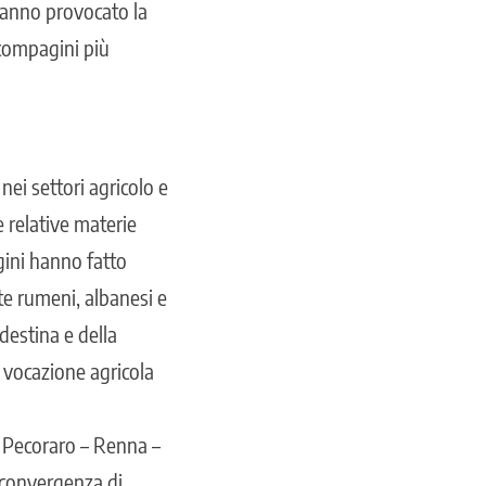
 hanno provocato la
 compagini più
nei settori agricolo e
 relative materie
agini hanno fatto
te rumeni, albanesi e
destina e della
a vocazione agricola
 Pecoraro – Renna –
 convergenza di