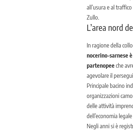
all’usura e al
traffico
Zullo.
L’area nord de
In ragione della coll
nocerino-sarnese è 
partenopee
che avre
agevolare il persegu
Principale bacino ind
organizzazioni camor
delle attività impren
dell’economia legale c
Negli anni si è regi