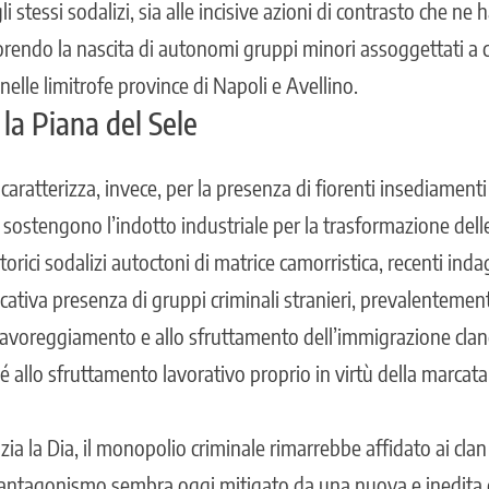
i stessi sodalizi, sia alle incisive azioni di contrasto che ne
vorendo la nascita di autonomi gruppi minori assoggettati a
 nelle limitrofe province di Napoli e Avellino.
 la Piana del Sele
 caratterizza, invece, per la presenza di fiorenti insediamenti 
 sostengono l’indotto industriale per la trasformazione delle
torici sodalizi autoctoni di matrice camorristica, recenti ind
cativa presenza di gruppi criminali stranieri, prevalentemen
 favoreggiamento e allo sfruttamento dell’immigrazione clan
é allo sfruttamento lavorativo proprio in virtù della marcat
zia la Dia, il monopolio criminale rimarrebbe affidato ai
clan
ico antagonismo sembra oggi mitigato da una nuova e inedita