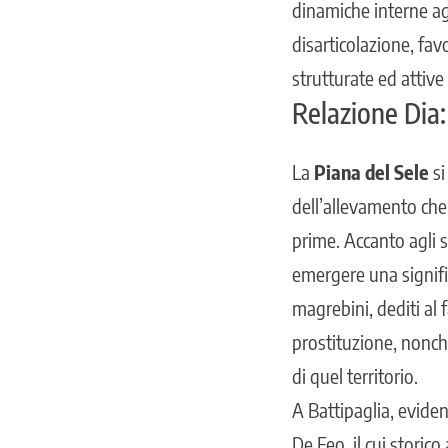
dinamiche interne agl
disarticolazione, fa
strutturate ed attive
Relazione Dia:
La
Piana del Sele
si
dell’allevamento che
prime. Accanto agli s
emergere una signifi
magrebini, dediti al
prostituzione, nonch
di quel territorio.
A Battipaglia, eviden
De Feo
, il cui stor