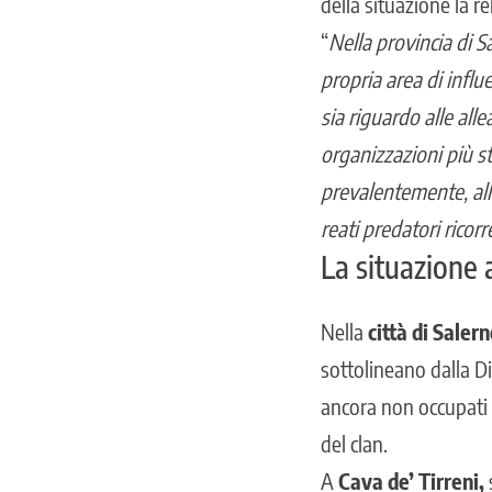
della situazione la r
“
Nella provincia di S
propria area di influ
sia riguardo alle all
organizzazioni più st
prevalentemente, allo 
reati predatori ricor
La situazione 
Nella
città di Saler
sottolineano dalla Di
ancora non occupati a
del clan.
A
Cava de’ Tirreni,