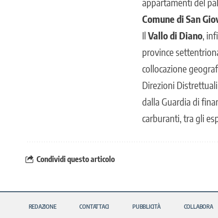
appartamenti del pal
Comune di San Giov
Il
Vallo di Diano
, in
province settentriona
collocazione geograf
Direzioni Distrettuali
dalla Guardia di fina
carburanti, tra gli es
Condividi questo articolo
REDAZIONE
CONTATTACI
PUBBLICITÀ
COLLABORA