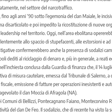
gnatamente, nel settore del narcotraffico.
fino agli anni ‘90 sotto l’egemonia del clan Maiale, le incisiv
a disarticolato e poi impedito la ricostituzione di nuove or
 leadership nel territorio. Oggi, nell’area ebolitana operereb
lentemente allo spaccio di stupefacenti, alle estorsioni e ad a
stigative confermerebbero anche la presenza di sodalizi camor
oli dediti al riciclaggio di denaro e, più in generale, a reati
l’inchiesta conclusa dalla Guardia di finanza che, il 14 lugl
iva di misura cautelare, emessa dal Tribunale di Salerno, a 
fiscale, emissione di fatture per operazioni inesistenti e aut
 agevolato il clan Moccia di Afragola (NA).
i Comuni di Bellizzi, Pontecagnano Faiano, Montecorvino Ro
vità del clan De Feo. Il sodalizio, che di recente ha visto la