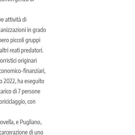
e attività di
ganizzazioni in grado
bero piccoli gruppi
ltri reati predatori.
ristici originari
 economico-finanziari,
io 2022, ha eseguito
carico di 7 persone
oriciclaggio, con
vella, e Pugliano,
 scarcerazione di uno