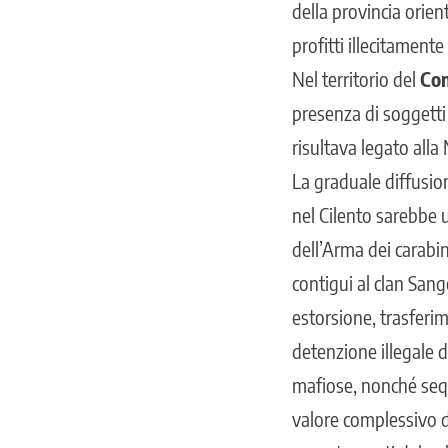
della provincia orien
profitti illecitament
Nel territorio del
Com
presenza di soggetti 
risultava legato alla
La graduale diffusion
nel Cilento sarebbe 
dell’Arma dei carabi
contigui al clan Sang
estorsione, trasferim
detenzione illegale d
mafiose, nonché sequ
valore complessivo d