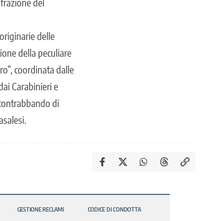
frazione del
originarie delle
gione della peculiare
ro”
, coordinata dalle
dai Carabinieri e
l contrabbando di
asalesi.
GESTIONE RECLAMI
CODICE DI CONDOTTA