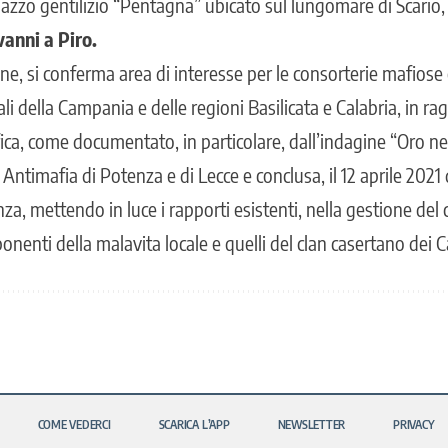
azzo gentilizio “Pentagna” ubicato sul lungomare di Scario, 
anni a Piro.
fine, si conferma area di interesse per le consorterie mafiose 
li della Campania e delle regioni Basilicata e Calabria, in ra
ica, come documentato, in particolare,
dall’indagine “Oro ne
 Antimafia di Potenza e di Lecce e conclusa, il 12 aprile 2021 
nza, mettendo in luce i rapporti esistenti, nella gestione de
ponenti della malavita locale e quelli del clan casertano dei C
COME VEDERCI
SCARICA L’APP
NEWSLETTER
PRIVACY