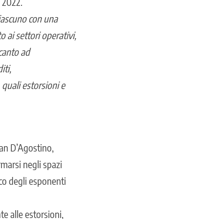
l 2022.
 ciascuno con una
 ai settori operativi,
ccanto ad
iti,
 quali estorsioni e
lan D’Agostino
,
rmarsi negli spazi
ico degli esponenti
e alle estorsioni,