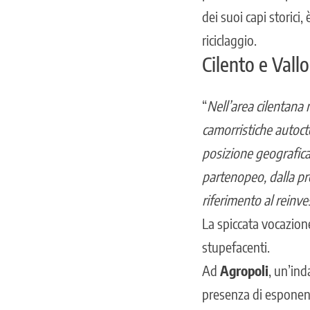
dei suoi capi storici,
riciclaggio.
Cilento e Vall
“
Nell’area cilentana
camorristiche autocto
posizione geografica
partenopeo, dalla pro
riferimento al reinves
La spiccata vocazione 
stupefacenti.
Ad
Agropoli
, un’in
presenza di esponent