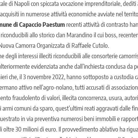
tale di Napoli con spiccata vocazione imprenditoriale, dediti
e acquisiti in numerose attività economiche avviate nel territo
une di Capaccio Paestum
recenti attività di contrasto ha
riconducibili allo storico clan Marandino il cui boss, recen
Nuova Camorra Organizzata di Raffaele Cutolo.
e degli interessi illeciti riconducibili alle consorterie camor
ulteriormente evidenziata anche dall’inchiesta conclusa da p
nieri che, il 3 novembre 2022, hanno sottoposto a custodia c
ermano attivo nell’agro-nolano, tutti accusati di associazio
ento fraudolento di valori, illecita concorrenza, usura, autor
i armi comuni da sparo, quest’ultimi reati aggravati dalle fin
estrato in via preventiva numerosi beni immobili e rapporti
i oltre 30 milioni di euro. Il provvedimento ablativo ha rigu