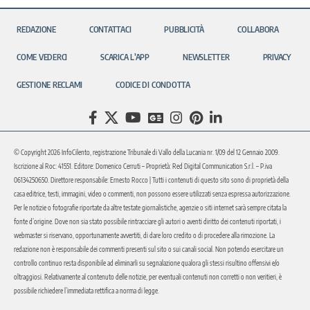
REDAZIONE
CONTATTACI
PUBBLICITÀ
COLLABORA
COME VEDERCI
SCARICA L’APP
NEWSLETTER
PRIVACY
GESTIONE RECLAMI
CODICE DI CONDOTTA
© Copyright 2026 InfoCilento, registrazione Tribunale di Vallo della Lucania nr. 1/09 del 12 Gennaio 2009.
Iscrizione al Roc: 41551. Editore: Domenico Cerruti – Proprietà: Red Digital Communication S.r.l. – P.iva
06134250650. Direttore responsabile: Ernesto Rocco | Tutti i contenuti di questo sito sono di proprietà della
casa editrice, testi, immagini, video o commenti, non possono essere utilizzati senza espressa autorizzazione.
Per le notizie o fotografie riportate da altre testate giornalistiche, agenzie o siti internet sarà sempre citata la
fonte d’origine. Dove non sia stato possibile rintracciare gli autori o aventi diritto dei contenuti riportati, i
webmaster si riservano, opportunamente avvertiti, di dare loro credito o di procedere alla rimozione. La
redazione non è responsabile dei commenti presenti sul sito o sui canali social. Non potendo esercitare un
controllo continuo resta disponibile ad eliminarli su segnalazione qualora gli stessi risultino offensivi e/o
oltraggiosi. Relativamente al contenuto delle notizie, per eventuali contenuti non corretti o non veritieri, è
possibile richiedere l’immediata rettifica a norma di legge.