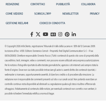
REDAZIONE
CONTATTACI
PUBBLICITÀ
COLLABORA
COME VEDERCI
SCARICA L’APP
NEWSLETTER
PRIVACY
GESTIONE RECLAMI
CODICE DI CONDOTTA
© Copyright 2026 InfoCilento, registrazione Tribunale di Vallo della Lucania nr. 1/09 del 12 Gennaio 2009.
Iscrizione al Roc: 41551. Editore: Domenico Cerruti – Proprietà: Red Digital Communication S.r.l. – P.iva
06134250650. Direttore responsabile: Ernesto Rocco | Tutti i contenuti di questo sito sono di proprietà della
casa editrice, testi, immagini, video o commenti, non possono essere utilizzati senza espressa autorizzazione.
Per le notizie o fotografie riportate da altre testate giornalistiche, agenzie o siti internet sarà sempre citata la
fonte d’origine. Dove non sia stato possibile rintracciare gli autori o aventi diritto dei contenuti riportati, i
webmaster si riservano, opportunamente avvertiti, di dare loro credito o di procedere alla rimozione. La
redazione non è responsabile dei commenti presenti sul sito o sui canali social. Non potendo esercitare un
controllo continuo resta disponibile ad eliminarli su segnalazione qualora gli stessi risultino offensivi e/o
oltraggiosi. Relativamente al contenuto delle notizie, per eventuali contenuti non corretti o non veritieri, è
possibile richiedere l’immediata rettifica a norma di legge.