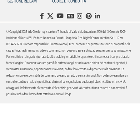
GESTIONE RECLAMI
CODICE DI CONDOTTA
© Copyright 2026 InfoCilento, registrazione Tribunale di Vallo della Lucania nr. 1/09 del 12 Gennaio 2009.
Iscrizione al Roc: 41551. Editore: Domenico Cerruti – Proprietà: Red Digital Communication S.r.l. – P.iva
06134250650. Direttore responsabile: Ernesto Rocco | Tutti i contenuti di questo sito sono di proprietà della
casa editrice, testi, immagini, video o commenti, non possono essere utilizzati senza espressa autorizzazione.
Per le notizie o fotografie riportate da altre testate giornalistiche, agenzie o siti internet sarà sempre citata la
fonte d’origine. Dove non sia stato possibile rintracciare gli autori o aventi diritto dei contenuti riportati, i
webmaster si riservano, opportunamente avvertiti, di dare loro credito o di procedere alla rimozione. La
redazione non è responsabile dei commenti presenti sul sito o sui canali social. Non potendo esercitare un
controllo continuo resta disponibile ad eliminarli su segnalazione qualora gli stessi risultino offensivi e/o
oltraggiosi. Relativamente al contenuto delle notizie, per eventuali contenuti non corretti o non veritieri, è
possibile richiedere l’immediata rettifica a norma di legge.