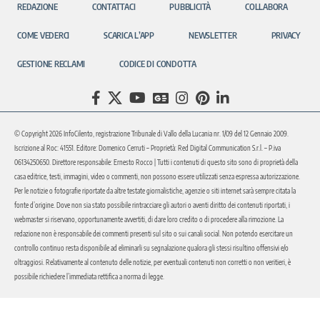
REDAZIONE
CONTATTACI
PUBBLICITÀ
COLLABORA
COME VEDERCI
SCARICA L’APP
NEWSLETTER
PRIVACY
GESTIONE RECLAMI
CODICE DI CONDOTTA
© Copyright 2026 InfoCilento, registrazione Tribunale di Vallo della Lucania nr. 1/09 del 12 Gennaio 2009.
Iscrizione al Roc: 41551. Editore: Domenico Cerruti – Proprietà: Red Digital Communication S.r.l. – P.iva
06134250650. Direttore responsabile: Ernesto Rocco | Tutti i contenuti di questo sito sono di proprietà della
casa editrice, testi, immagini, video o commenti, non possono essere utilizzati senza espressa autorizzazione.
Per le notizie o fotografie riportate da altre testate giornalistiche, agenzie o siti internet sarà sempre citata la
fonte d’origine. Dove non sia stato possibile rintracciare gli autori o aventi diritto dei contenuti riportati, i
webmaster si riservano, opportunamente avvertiti, di dare loro credito o di procedere alla rimozione. La
redazione non è responsabile dei commenti presenti sul sito o sui canali social. Non potendo esercitare un
controllo continuo resta disponibile ad eliminarli su segnalazione qualora gli stessi risultino offensivi e/o
oltraggiosi. Relativamente al contenuto delle notizie, per eventuali contenuti non corretti o non veritieri, è
possibile richiedere l’immediata rettifica a norma di legge.