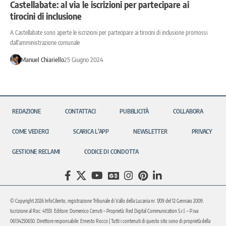
Castellabate: al via le iscrizioni per partecipare ai
tirocini di inclusione
A Castellabate sono aperte le iscrizioni per partecipare ai tirocini di inclusione promossi
dall’amministrazione comunale
Manuel Chiariello
25 Giugno 2024
REDAZIONE
CONTATTACI
PUBBLICITÀ
COLLABORA
COME VEDERCI
SCARICA L’APP
NEWSLETTER
PRIVACY
GESTIONE RECLAMI
CODICE DI CONDOTTA
© Copyright 2026 InfoCilento, registrazione Tribunale di Vallo della Lucania nr. 1/09 del 12 Gennaio 2009.
Iscrizione al Roc: 41551. Editore: Domenico Cerruti – Proprietà: Red Digital Communication S.r.l. – P.iva
06134250650. Direttore responsabile: Ernesto Rocco | Tutti i contenuti di questo sito sono di proprietà della