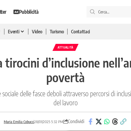
tter
Pubblicità
Eventi
Video
Turismo
Contattaci
ATTUALITÀ
a tirocini d’inclusione nell’
povertà
ne sociale delle fasce deboli attraverso percorsi di inc
del lavoro
Condividi
Maria Emilia Cobucci
28/01/2025 5:32 PM