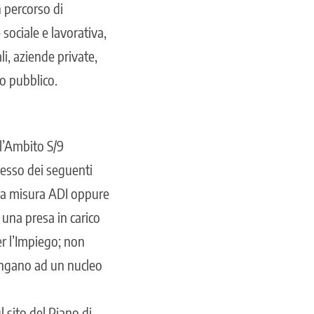
n percorso di
sociale e lavorativa,
ali, aziende private,
so pubblico.
l’Ambito S/9
sesso dei seguenti
lla misura ADI oppure
 una presa in carico
er l’Impiego; non
rtengano ad un nucleo
 sito del Piano di