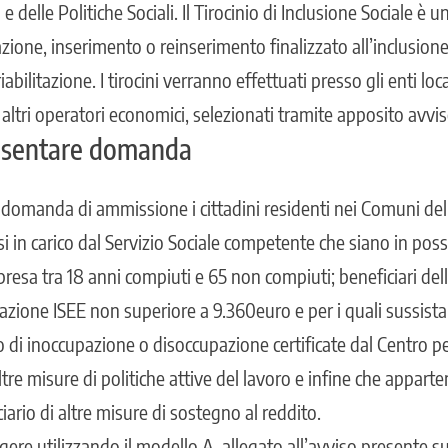
 delle Politiche Sociali. Il Tirocinio di Inclusione Sociale è u
one, inserimento o reinserimento finalizzato all’inclusione 
iabilitazione. I tirocini verranno effettuati presso gli enti loc
 altri operatori economici, selezionati tramite apposito avvi
esentare domanda
domanda di ammissione i cittadini residenti nei Comuni del
si in carico dal Servizio Sociale competente che siano in pos
mpresa tra 18 anni compiuti e 65 non compiuti; beneficiari de
azione ISEE non superiore a 9.360euro e per i quali sussista
to di inoccupazione o disoccupazione certificate dal Centro p
altre misure di politiche attive del lavoro e infine che appa
iario di altre misure di sostegno al reddito.
re utilizzando il modello A, allegato all’avviso presente sul