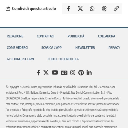
Condividi questo articolo
REDAZIONE
CONTATTACI
PUBBLICITÀ
COLLABORA
COME VEDERCI
SCARICA L’APP
NEWSLETTER
PRIVACY
GESTIONE RECLAMI
CODICE DI CONDOTTA
© Copyright 2026 InfoCilento, registrazione Tribunale di Vallo della Lucania nr. 1/09 del 12 Gennaio 2009.
Iscrizione al Roc: 41551. Editore: Domenico Cerruti – Proprietà: Red Digital Communication S.r.l. – P.iva
06134250650. Direttore responsabile: Ernesto Rocco | Tutti i contenuti di questo sito sono di proprietà della
casa editrice, testi, immagini, video o commenti, non possono essere utilizzati senza espressa autorizzazione.
Per le notizie o fotografie riportate da altre testate giornalistiche, agenzie o siti internet sarà sempre citata la
fonte d’origine. Dove non sia stato possibile rintracciare gli autori o aventi diritto dei contenuti riportati, i
webmaster si riservano, opportunamente avvertiti, di dare loro credito o di procedere alla rimozione. La
redazione non è responsabile dei commenti presenti sul sito o sui canali social. Non potendo esercitare un