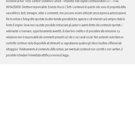
Iscrizione al Roc: 41551. Editore: Domenico Cerruti – Proprietà: Red Digital Communication S.r.l. – P.iva
06134250650. Direttore responsabile: Ernesto Rocco | Tutti i contenuti di questo sito sono di proprietà della
casa editrice, testi, immagini, video o commenti, non possono essere utilizzati senza espressa autorizzazione.
Per le notizie o fotografie riportate da altre testate giornalistiche, agenzie o siti internet sarà sempre citata la
fonte d’origine. Dove non sia stato possibile rintracciare gli autori o aventi diritto dei contenuti riportati, i
webmaster si riservano, opportunamente avvertiti, di dare loro credito o di procedere alla rimozione. La
redazione non è responsabile dei commenti presenti sul sito o sui canali social. Non potendo esercitare un
controllo continuo resta disponibile ad eliminarli su segnalazione qualora gli stessi risultino offensivi e/o
oltraggiosi. Relativamente al contenuto delle notizie, per eventuali contenuti non corretti o non veritieri, è
possibile richiedere l’immediata rettifica a norma di legge.