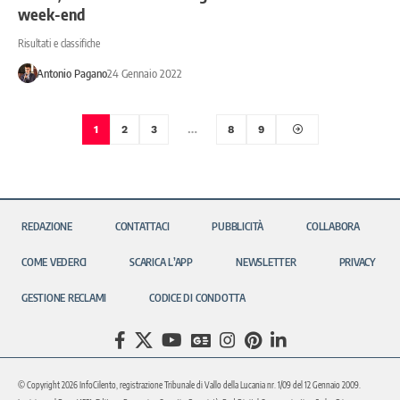
week-end
Risultati e classifiche
Antonio Pagano
24 Gennaio 2022
1
2
3
…
8
9
REDAZIONE
CONTATTACI
PUBBLICITÀ
COLLABORA
COME VEDERCI
SCARICA L’APP
NEWSLETTER
PRIVACY
GESTIONE RECLAMI
CODICE DI CONDOTTA
© Copyright 2026 InfoCilento, registrazione Tribunale di Vallo della Lucania nr. 1/09 del 12 Gennaio 2009.