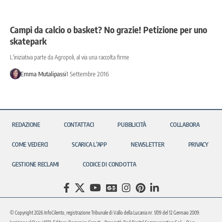
Campi da calcio o basket? No grazie! Petizione per uno
skatepark
L'iniziativa parte da Agropoli, al via una raccolta firme
Emma Mutalipassi
1 Settembre 2016
REDAZIONE
CONTATTACI
PUBBLICITÀ
COLLABORA
COME VEDERCI
SCARICA L’APP
NEWSLETTER
PRIVACY
GESTIONE RECLAMI
CODICE DI CONDOTTA
© Copyright 2026 InfoCilento, registrazione Tribunale di Vallo della Lucania nr. 1/09 del 12 Gennaio 2009.