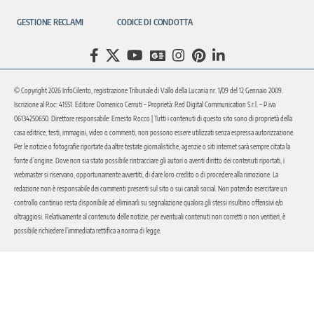
GESTIONE RECLAMI
CODICE DI CONDOTTA
© Copyright 2026 InfoCilento, registrazione Tribunale di Vallo della Lucania nr. 1/09 del 12 Gennaio 2009.
Iscrizione al Roc: 41551. Editore: Domenico Cerruti – Proprietà: Red Digital Communication S.r.l. – P.iva
06134250650. Direttore responsabile: Ernesto Rocco | Tutti i contenuti di questo sito sono di proprietà della
casa editrice, testi, immagini, video o commenti, non possono essere utilizzati senza espressa autorizzazione.
Per le notizie o fotografie riportate da altre testate giornalistiche, agenzie o siti internet sarà sempre citata la
fonte d’origine. Dove non sia stato possibile rintracciare gli autori o aventi diritto dei contenuti riportati, i
webmaster si riservano, opportunamente avvertiti, di dare loro credito o di procedere alla rimozione. La
redazione non è responsabile dei commenti presenti sul sito o sui canali social. Non potendo esercitare un
controllo continuo resta disponibile ad eliminarli su segnalazione qualora gli stessi risultino offensivi e/o
oltraggiosi. Relativamente al contenuto delle notizie, per eventuali contenuti non corretti o non veritieri, è
possibile richiedere l’immediata rettifica a norma di legge.