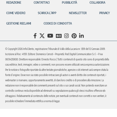
REDAZIONE
CONTATTACI
PUBBLICITÀ
COLLABORA
COME VEDERCI
SCARICA L’APP
NEWSLETTER
PRIVACY
GESTIONE RECLAMI
CODICE DI CONDOTTA
© Copyright 2026 InfoCilento, registrazione Tribunale di Vallo della Lucania nr. 1/09 del 12 Gennaio 2009.
Iscrizione al Roc: 41551. Editore: Domenico Cerruti – Proprietà: Red Digital Communication S.r.l. – P.iva
06134250650. Direttore responsabile: Ernesto Rocco | Tutti i contenuti di questo sito sono di proprietà della
casa editrice, testi, immagini, video o commenti, non possono essere utilizzati senza espressa autorizzazione.
Per le notizie o fotografie riportate da altre testate giornalistiche, agenzie o siti internet sarà sempre citata la
fonte d’origine. Dove non sia stato possibile rintracciare gli autori o aventi diritto dei contenuti riportati, i
webmaster si riservano, opportunamente avvertiti, di dare loro credito o di procedere alla rimozione. La
redazione non è responsabile dei commenti presenti sul sito o sui canali social. Non potendo esercitare un
controllo continuo resta disponibile ad eliminarli su segnalazione qualora gli stessi risultino offensivi e/o
oltraggiosi. Relativamente al contenuto delle notizie, per eventuali contenuti non corretti o non veritieri, è
possibile richiedere l’immediata rettifica a norma di legge.